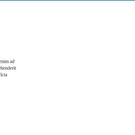
 enim ad
ehenderit
icia